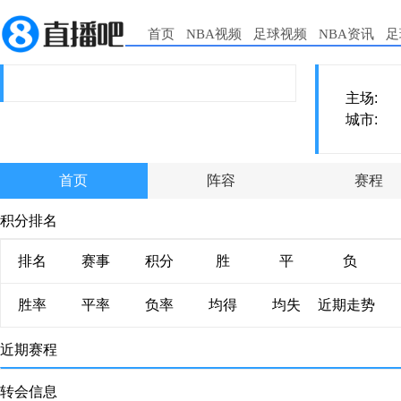
首页
NBA视频
足球视频
NBA资讯
足
主场:
城市:
首页
阵容
赛程
积分排名
排名
赛事
积分
胜
平
负
胜率
平率
负率
均得
均失
近期走势
近期赛程
转会信息