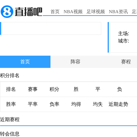
首页
NBA视频
足球视频
NBA资讯
足
主场:
城市:
首页
阵容
赛程
积分排名
排名
赛事
积分
胜
平
负
胜率
平率
负率
均得
均失
近期走势
近期赛程
转会信息