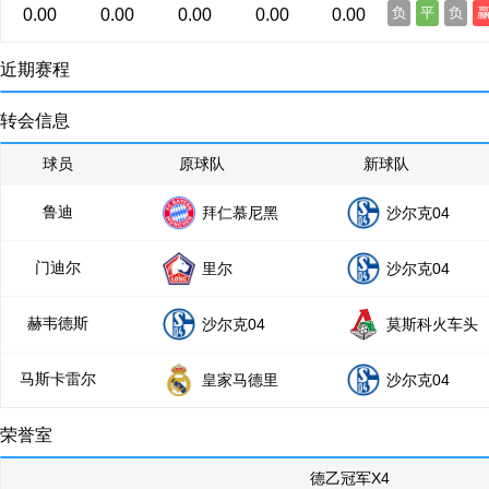
负
平
负
0.00
0.00
0.00
0.00
0.00
近期赛程
转会信息
球员
原球队
新球队
鲁迪
拜仁慕尼黑
沙尔克04
门迪尔
里尔
沙尔克04
赫韦德斯
沙尔克04
莫斯科火车头
马斯卡雷尔
皇家马德里
沙尔克04
荣誉室
德乙冠军X4