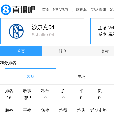
首页
NBA视频
足球视频
NBA资讯
足
沙尔克04
主场: Vel
城市: 
Schalke 04
首页
阵容
赛程
积分排名
客场
主场
排名
赛事
积分
胜
平
负
16
德甲
0
0
0
0
胜率
平率
负率
均得
均失
近期走势