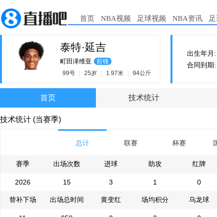
首页
NBA视频
足球视频
NBA资讯
足
泰特·延吉
出生年月: 2
町田泽维亚
前锋
合同到期: 2
99号
|
25岁
|
1.97米
|
94公斤
首页
技术统计
技术统计 (当赛季)
总计
联赛
杯赛
赛季
出场次数
进球
助攻
红牌
2026
15
3
1
0
替补下场
出场总时间
黄变红
场均积分
乌龙球