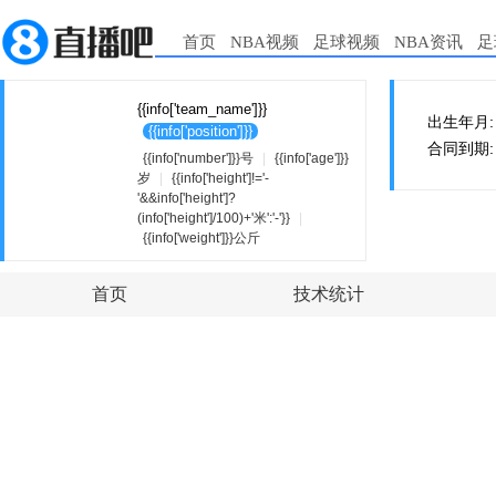
首页
NBA视频
足球视频
NBA资讯
足
{{info['team_name']}}
出生年月: {{i
{{info['position']}}
合同到期: {{i
{{info['number']}}号
|
{{info['age']}}
岁
|
{{info['height']!='-
'&&info['height']?
(info['height']/100)+'米':'-'}}
|
{{info['weight']}}公斤
首页
技术统计