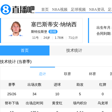
首页
NBA视频
足球视频
NBA资讯
足
塞巴斯蒂安·纳纳西
出生年月: 2
斯特拉斯堡
前锋
合同到期: 2
11号
|
24岁
|
1.78米
|
71公斤
首页
技术统计
技术统计 (当赛季)
总计
联赛
杯赛
赛季
出场次数
进球
助攻
红牌
25/26
34
10
5
0
替补下场
出场总时间
黄变红
场均积分
乌龙球