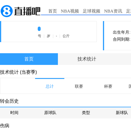
首页
NBA视频
足球视频
NBA资讯
足
出生年月:
号
|
岁
|
-
|
公斤
合同到期:
首页
技术统计
技术统计 (当赛季)
总计
联赛
杯赛
转会历史
时间
原球队
类型
新球队
伤病