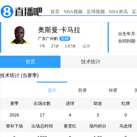
首页
NBA视频
足球视频
NBA资讯
足
奥斯曼·卡马拉
出生年月: 1
广东广州豹
前锋
合同到期: 2
7号
|
27岁
|
1.67米
|
-公斤
首页
技术统计
技术统计 (当赛季)
总计
联赛
杯赛
赛季
出场次数
进球
助攻
红牌
2026
17
4
3
0
替补下场
出场总时间
黄变红
场均积分
乌龙球