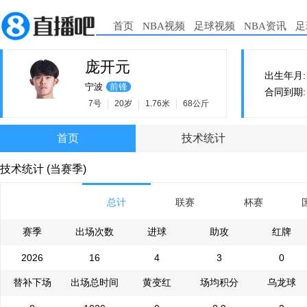
首页
NBA视频
足球视频
NBA资讯
足
庞开元
出生年月: 2
宁波
前锋
合同到期: 2
7号
|
20岁
|
1.76米
|
68公斤
首页
技术统计
技术统计 (当赛季)
总计
联赛
杯赛
赛季
出场次数
进球
助攻
红牌
2026
16
4
3
0
替补下场
出场总时间
黄变红
场均积分
乌龙球