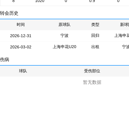
8
1020
0
0.9
0
转会历史
时间
原球队
类型
新球
宁波
回归
上海申花
2026-12-31
上海申花U20
出租
宁
2026-03-02
伤病
球队
受伤部位
暂无数据