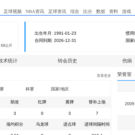
足球视频
NBA资讯
足球资讯
综合
比分
数据
资料
游戏
出生年月: 1991-01-23
惯用
合同到期: 2026-12-31
国家
69公斤
技术统计
转会历史
伤病
荣誉室
查看更多
赛
杯赛
国家/地区
助攻
红牌
黄牌
替补上场
2009
3
0
3
7
场均积分
乌龙球
进点球
进球间隔时间