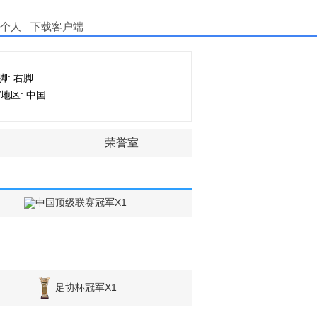
个人
下载客户端
脚: 右脚
/地区: 中国
荣誉室
中国顶级联赛冠军X1
足协杯冠军X1