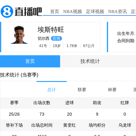
首页
NBA视频
足球视频
NBA资讯
足
埃斯特旺
出生年月: 2
切尔西
前锋
合同到期: 2
41号
|
19岁
|
1.78米
|
67公斤
首页
技术统计
技术统计 (当赛季)
总计
联赛
杯赛
赛季
出场次数
进球
助攻
红牌
25/26
73
20
9
0
替补下场
出场总时间
黄变红
场均积分
乌龙球