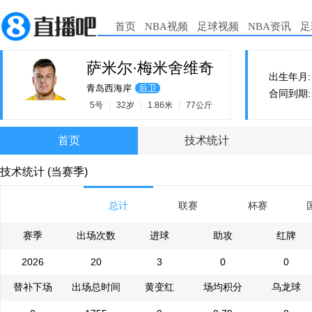
首页
NBA视频
足球视频
NBA资讯
足
萨米尔·梅米舍维奇
出生年月: 1
青岛西海岸
后卫
合同到期: 2
5号
|
32岁
|
1.86米
|
77公斤
首页
技术统计
技术统计 (当赛季)
总计
联赛
杯赛
赛季
出场次数
进球
助攻
红牌
2026
20
3
0
0
替补下场
出场总时间
黄变红
场均积分
乌龙球