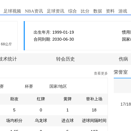
足球视频
NBA资讯
足球资讯
综合
比分
数据
资料
游戏
出生年月: 1999-01-19
惯用
合同到期: 2030-06-30
国家
68公斤
技术统计
转会历史
伤病
荣誉室
查看更多
赛
杯赛
国家/地区
助攻
红牌
黄牌
替补上场
17/1
5
0
1
18
场均积分
乌龙球
进点球
进球间隔时间