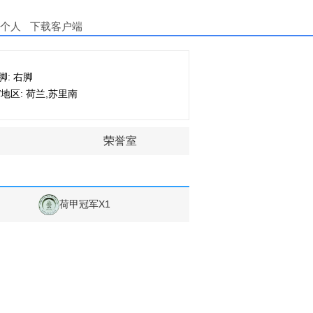
个人
下载客户端
脚: 右脚
/地区: 荷兰,苏里南
荣誉室
荷甲冠军X1
8