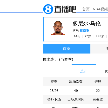
首页
NBA视频
多尼尔·马伦
罗马
前锋
14号
|
27岁
|
1.78米
|
首页
技术统计 (当赛季)
总计
联
赛季
出场次数
进球
25/26
49
22
替补下场
出场总时间
黄变红