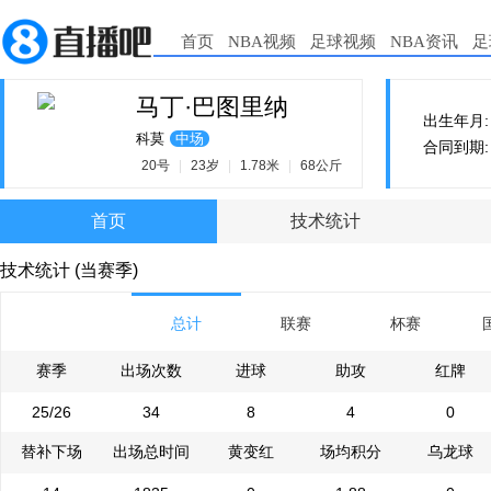
首页
NBA视频
足球视频
NBA资讯
足
马丁·巴图里纳
出生年月: 2
科莫
中场
合同到期: 2
20号
|
23岁
|
1.78米
|
68公斤
首页
技术统计
技术统计 (当赛季)
总计
联赛
杯赛
赛季
出场次数
进球
助攻
红牌
25/26
34
8
4
0
替补下场
出场总时间
黄变红
场均积分
乌龙球