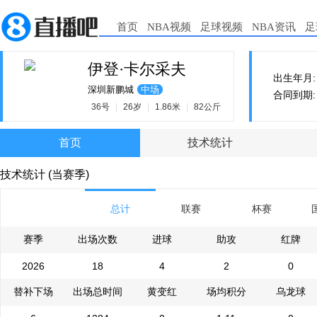
首页
NBA视频
足球视频
NBA资讯
足
伊登·卡尔采夫
出生年月: 2
深圳新鹏城
中场
合同到期: 2
36号
|
26岁
|
1.86米
|
82公斤
首页
技术统计
技术统计 (当赛季)
总计
联赛
杯赛
赛季
出场次数
进球
助攻
红牌
2026
18
4
2
0
替补下场
出场总时间
黄变红
场均积分
乌龙球