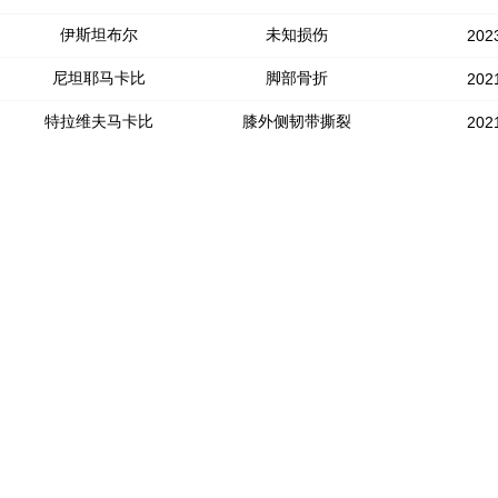
伊斯坦布尔
未知损伤
202
尼坦耶马卡比
脚部骨折
202
特拉维夫马卡比
膝外侧韧带撕裂
202