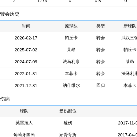
2
1773
0
0.5
0
转会历史
时间
原球队
类型
新球队
帕丘卡
转会
武汉三
2026-02-17
莱昂
转会
帕丘卡
2025-07-02
法马利康
转会
莱昂
2024-07-09
本菲卡
转会
法马利
2022-01-31
纳什维尔
回归
本菲卡
2021-12-31
伤病
球队
受伤部位
莫雷拉人
磕伤
2017-11-
葡萄牙国民
跖骨骨折
2017-04-