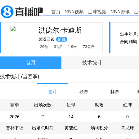
首页
NBA视频
足球视频
NBA资讯
足
洪德尔·卡迪斯
出生年月: 1
武汉三镇
前锋
合同到期: 2
29号
|
31岁
|
1.9米
|
73公斤
首页
技术统计
技术统计 (当赛季)
总计
联赛
杯赛
赛季
出场次数
进球
助攻
红牌
2026
21
14
6
0
替补下场
出场总时间
黄变红
场均积分
乌龙球