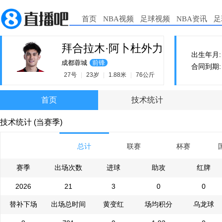
首页
NBA视频
足球视频
NBA资讯
足
拜合拉木·阿卜杜外力
出生年月: 2
成都蓉城
前锋
合同到期: 2
27号
|
23岁
|
1.88米
|
76公斤
首页
技术统计
技术统计 (当赛季)
总计
联赛
杯赛
赛季
出场次数
进球
助攻
红牌
2026
21
3
0
0
替补下场
出场总时间
黄变红
场均积分
乌龙球