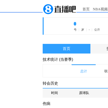
首页
NBA视频
号
|
岁
|
-
|
公斤
首页
技术统计 (当赛季)
总计
联
转会历史
时间
原球队
伤病