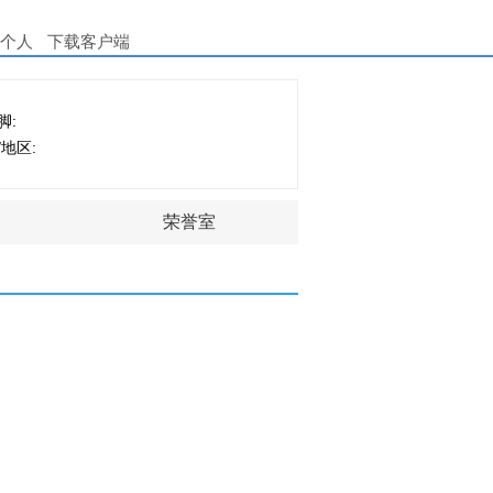
个人
下载客户端
脚:
/地区:
荣誉室