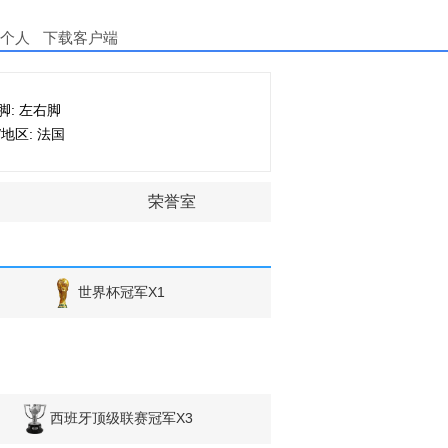
个人
下载客户端
脚: 左右脚
/地区: 法国
荣誉室
世界杯冠军X1
西班牙顶级联赛冠军X3