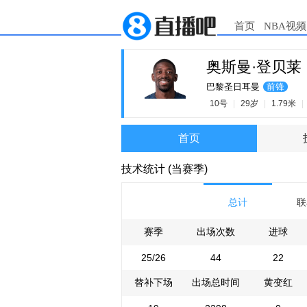
首页
NBA视频
奥斯曼·登贝莱
巴黎圣日耳曼
前锋
10号
|
29岁
|
1.79米
|
首页
技术统计 (当赛季)
总计
联
赛季
出场次数
进球
25/26
44
22
替补下场
出场总时间
黄变红