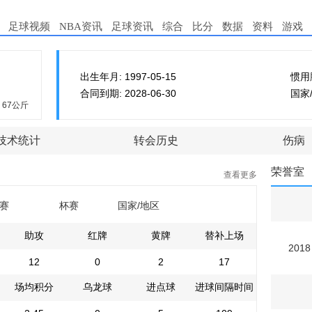
足球视频
NBA资讯
足球资讯
综合
比分
数据
资料
游戏
出生年月: 1997-05-15
惯用
合同到期: 2028-06-30
国家
67公斤
技术统计
转会历史
伤病
荣誉室
查看更多
赛
杯赛
国家/地区
助攻
红牌
黄牌
替补上场
2018
12
0
2
17
场均积分
乌龙球
进点球
进球间隔时间