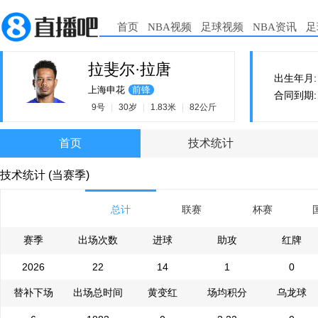
首页
NBA视频
足球视频
NBA资讯
足
拉斐尔·拉唐
出生年月: 1
上海申花
前锋
合同到期: 2
9号
|
30岁
|
1.83米
|
82公斤
首页
技术统计
技术统计 (当赛季)
总计
联赛
杯赛
赛季
出场次数
进球
助攻
红牌
2026
22
14
1
0
替补下场
出场总时间
黄变红
场均积分
乌龙球