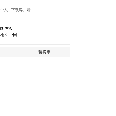
个人
下载客户端
脚: 右脚
/地区: 中国
荣誉室