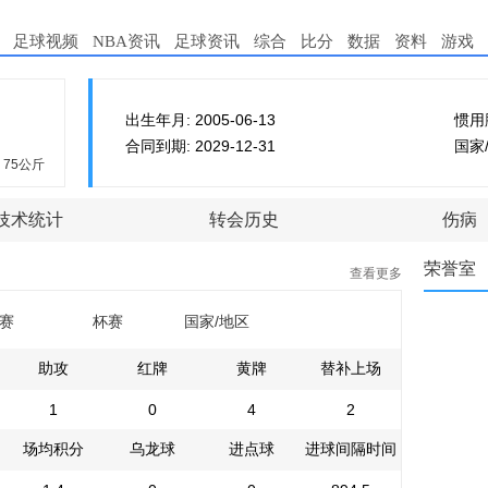
足球视频
NBA资讯
足球资讯
综合
比分
数据
资料
游戏
出生年月: 2005-06-13
惯用
合同到期: 2029-12-31
国家
75公斤
技术统计
转会历史
伤病
荣誉室
查看更多
赛
杯赛
国家/地区
助攻
红牌
黄牌
替补上场
1
0
4
2
场均积分
乌龙球
进点球
进球间隔时间