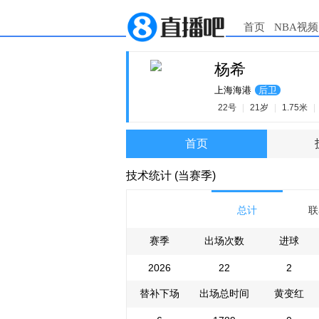
首页
NBA视频
杨希
上海海港
后卫
22号
|
21岁
|
1.75米
|
首页
技术统计 (当赛季)
总计
联
赛季
出场次数
进球
2026
22
2
替补下场
出场总时间
黄变红