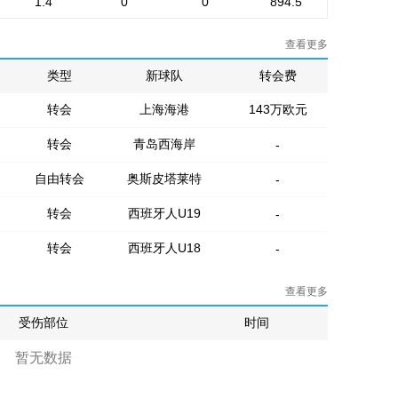
1.4
0
0
894.5
查看更多
类型
新球队
转会费
转会
上海海港
143万欧元
转会
青岛西海岸
-
自由转会
奥斯皮塔莱特
-
转会
西班牙人U19
-
转会
西班牙人U18
-
查看更多
受伤部位
时间
暂无数据